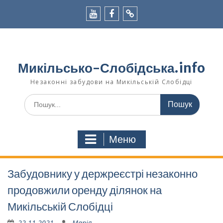
Перейти
до
вмісту
youtube
facebook
viber
Микільсько-Слобідська.info
Незаконні забудови на Микільській Слобідці
Шукати:
Меню
Забудовнику у держреєстрі незаконно
продовжили оренду ділянок на
Микільській Слобідці
22.11.2021
Марія