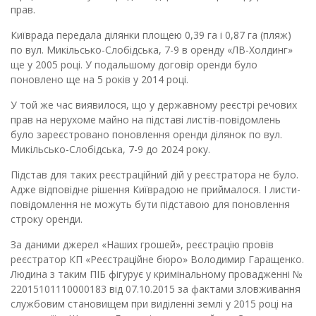
прав.
Київрада передала ділянки площею 0,39 га і 0,87 га (пляж)
по вул. Микільсько-Слобідська, 7-9 в оренду «ЛВ-Холдинг»
ще у 2005 році. У подальшому договір оренди було
поновлено ще на 5 років у 2014 році.
У той же час виявилося, що у державному реєстрі речових
прав на нерухоме майно на підставі листів-повідомлень
було зареєстровано поновлення оренди ділянок по вул.
Микільсько-Слобідська, 7-9 до 2024 року.
Підстав для таких реєстраційний дій у реєстратора не було.
Адже відповідне рішення Київрадою не приймалося. І листи-
повідомлення не можуть бути підставою для поновлення
строку оренди.
За даними джерел «Наших грошей», реєстрацію провів
реєстратор КП «Реєстраційне бюро» Володимир Гаращенко.
Людина з таким ПІБ фігурує у кримінальному провадженні №
22015101110000183 від 07.10.2015 за фактами зловживання
службовим становищем при виділенні землі у 2015 році на