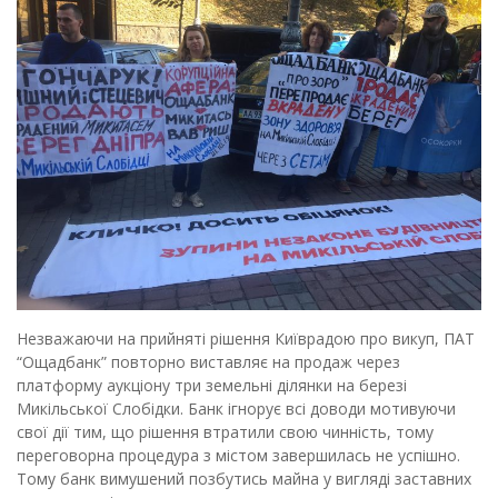
Незважаючи на прийняті рішення Київрадою про викуп, ПАТ
“Ощадбанк” повторно виставляє на продаж через
платформу аукціону три земельні ділянки на березі
Микільської Слобідки. Банк ігнорує всі доводи мотивуючи
свої дії тим, що рішення втратили свою чинність, тому
переговорна процедура з містом завершилась не успішно.
Тому банк вимушений позбутись майна у вигляді заставних