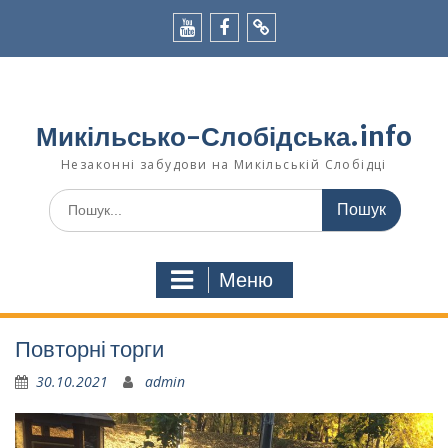
Перейти
до
вмісту
youtube
facebook
viber
Микільсько-Слобідська.info
Незаконні забудови на Микільській Слобідці
Шукати:
Меню
Повторні торги
30.10.2021
admin